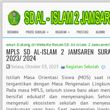
»
»
BERANDA
PROFIL SEKOLAH
KEGIATAN
PRESTASI
ALUMNI
mat Datang di Website Resmi SD Al-Islam 2 Jamsaren Sura
MPLS SD AL-ISLAM 2 JAMSAREN SURAK
2023/ 2024
Selasa, Oktober 03, 2023
Kegiatan Sekolah
Istilah Masa Orientasi Siswa (MOS) saat 
tergantikan dengan Masa Pengenalan Lingkun
Pada masa MPLS, seluruh siswa baru akan meng
bersifat edukatif dan menyenangkan. Seh
mengenali ekosistem sekolah dan menyesu
lingkungan yang baru. Saat pengenalan ling