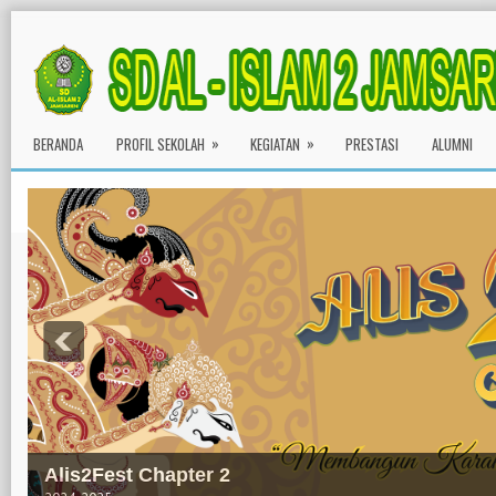
»
»
BERANDA
PROFIL SEKOLAH
KEGIATAN
PRESTASI
ALUMNI
Outing Class First Grade Student