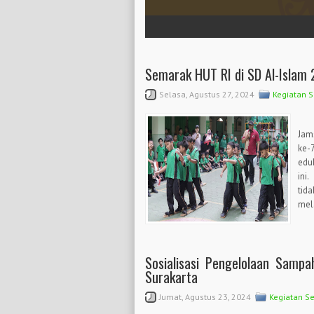
Etasia Tlatar Boyolali
1
2
3
4
5
Semarak HUT RI di SD Al-Islam
Selasa, Agustus 27, 2024
Kegiatan 
Sua
Jam
ke-
edu
ini
tid
mela
Sosialisasi Pengelolaan Samp
Surakarta
Jumat, Agustus 23, 2024
Kegiatan S