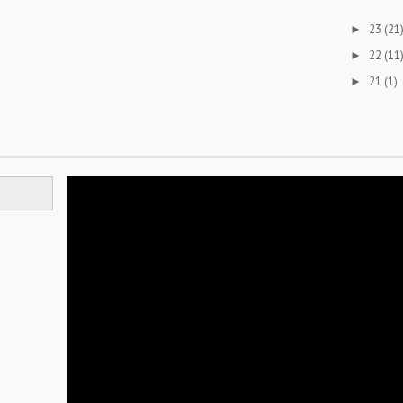
23
(21
►
22
(11
►
21
(1)
►