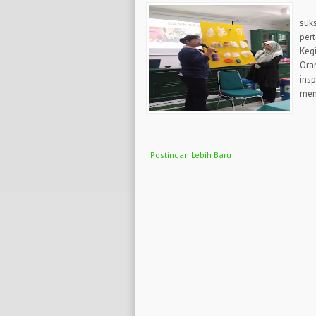
Sos
suk
per
Keg
Ora
ins
mem
Postingan Lebih Baru