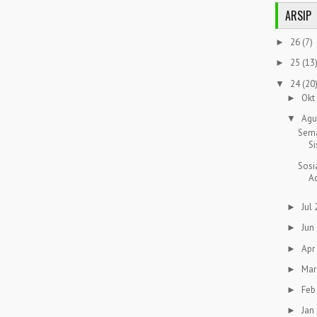
ARSIP
26
(7)
►
25
(13
►
24
(20
▼
Okt
►
Agu
▼
Sema
Si
Sosi
Ad
Jul
►
Jun
►
Apr
►
Mar
►
Feb
►
Jan
►