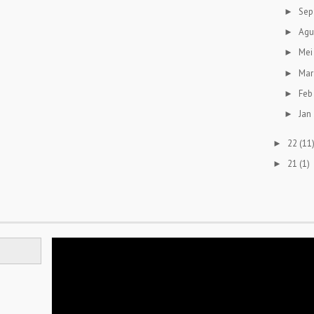
Sep
►
Agu
►
Mei
►
Mar
►
Feb
►
Jan
►
22
(11
►
21
(1)
►