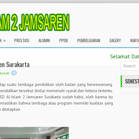
»
N
PRESTASI
ALUMNI
PPDB
PEMBELAJARAN
GALERY
KARY
Selamat Datang
ren Surakarta
ekolah
SEMEST
adap suatu lembaga pendidikan oleh badan yang berwewenang.
ndidikan tersebut dinilai memenuhi syarat dan kriteria tertentu.
 SD Al-Islam 2 Jamsaren Surakarta sudah habis, oleh karena itu
emastikan bahwa lembaga atau program memiliki kualitas yang
 ditetapkan.