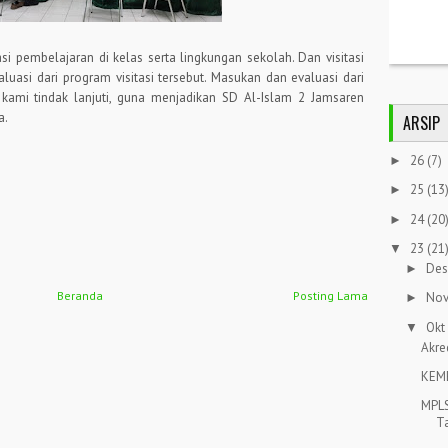
si pembelajaran di kelas serta lingkungan sekolah. Dan visitasi
aluasi dari program visitasi tersebut. Masukan dan evaluasi dari
kami tindak lanjuti, guna menjadikan SD Al-Islam 2 Jamsaren
a.
ARSIP
26
(7)
►
25
(13
►
24
(20
►
23
(21
▼
Des
►
Beranda
Posting Lama
Nov
►
Okt
▼
Akre
KEM
MPL
Ta