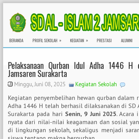
»
»
BERANDA
PROFIL SEKOLAH
KEGIATAN
PRESTASI
ALUMNI
Pelaksanaan Qurban Idul Adha 1446 H
Jamsaren Surakarta
Minggu, Juni 08, 2025
Kegiatan Sekolah
Kegiatan penyembelihan hewan qurban dalam ra
Adha 1446 H telah berhasil dilaksanakan di SD
Surakarta pada hari
Senin, 9 Juni 2025
. Acara
nyata dari nilai-nilai keagamaan dan sosial ya
di lingkungan sekolah, sekaligus menjadi sara
siswa tentang makna berqurban.