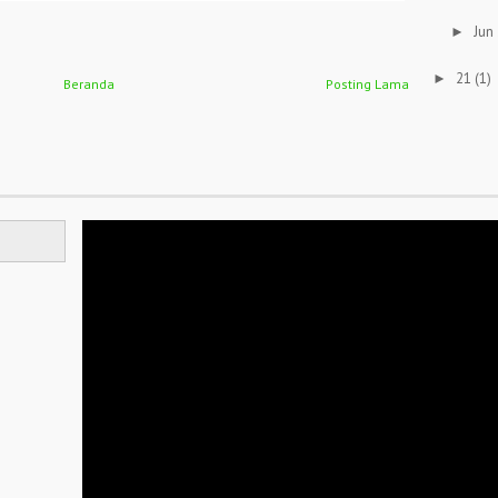
Jun
►
21
(1)
►
Beranda
Posting Lama