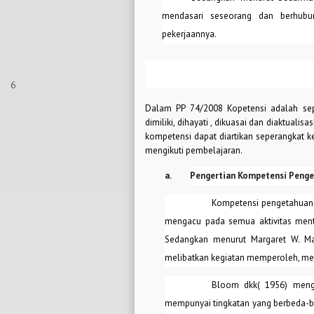
mendasari seseorang dan berhubun
pekerjaannya.
6
Dalam PP 74/2008 Kopetensi adalah sep
dimiliki, dihayati , dikuasai dan diaktualis
kompetensi dapat diartikan seperangkat k
mengikuti pembelajaran.
a.
Pengertian Kompetensi Peng
Kompetensi pengetahuan 
mengacu pada semua aktivitas ment
Sedangkan menurut Margaret W. Mat
melibatkan kegiatan memperoleh, me
Bloom dkk( 1956) menga
mempunyai tingkatan yang berbeda-bed