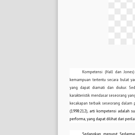
Kompetensi (Hall dan Jones
kemampuan tertentu secara bulat y
yang dapat diamati dan diukur. S
karakteristik mendasar seseorang yang
kecakapan terbaik seseorang dalam 
(1998:212), arti kompetensi adalah s
performa, yang dapat dilihat dari perila
Sedangkan m
enurut Sedarmay