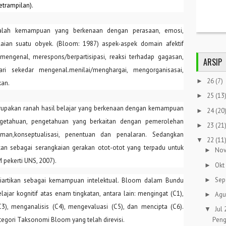
etrampilan).
alah kemampuan yang berkenaan dengan perasaan, emosi,
laian suatu obyek. (Bloom: 1987) aspek-aspek domain afektif
mengenal, merespons/berpartisipasi, reaksi terhadap gagasan,
ARSIP
ri sekedar mengenal.menilai/menghargai, mengorganisasai,
26
(7)
►
kan
.
25
(13
►
rupakan ranah hasil belajar yang berkenaan dengan kemampuan
24
(20
►
getahuan, pengetahuan yang berkaitan dengan pemerolehan
23
(21
►
an,konseptualisasi, penentuan dan penalaran.
Sedangkan
22
(11
▼
kan sebagai serangkaian gerakan otot-otot yang terpadu untuk
Nov
►
 pekerti UNS, 2007).
Okt
►
Sep
►
diartikan sebagai kemampuan intelektual. Bloom dalam Bundu
lajar kognitif atas enam tingkatan, antara lain: mengingat (C1),
Agu
►
), menganalisis (C4), mengevaluasi (C5), dan mencipta (C6).
Jul
▼
Peng
egori Taksonomi Bloom yang telah direvisi.