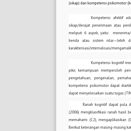
(sikap) dan kompetensi psikomotor (k
Kompetensi
afektif ad
sikap/derajat penerimaan atau peni
meliputi 6 aspek, yaitu: menerima/
benda atau sistem nilai—lebih da
karakterisasi/internalisasi/mengamal
Kompetensi
kognitif me
pikir, kemampuan memperoleh pen
pengetahuan, pengenalan, pemaham
kompetensi
psikomotor dapat diarti
dapat menyelesaikan suatu tugas (TIM
Ranah kognitif dapat pula 
(2006) mengklasifikasi ranah hasil be
memahami (C2), mengaplikasikan (C3
Berikut keterangan masing-masing kat